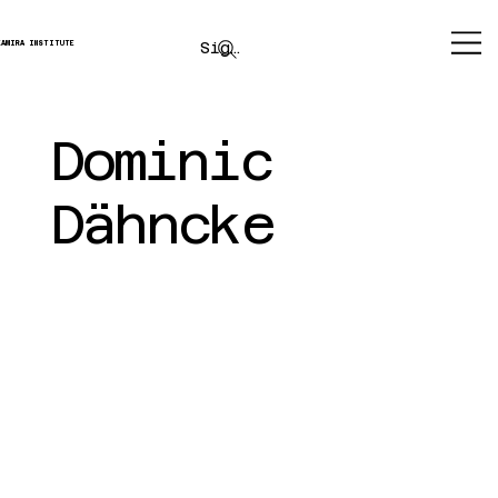
Sign up
KAMIRA INSTITUTE
Dominic
Dähncke