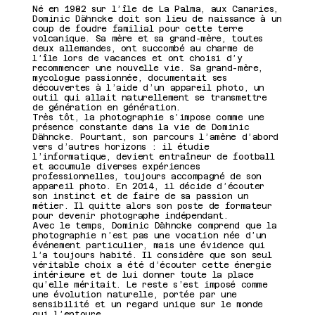
Né en 1982 sur l’île de La Palma, aux Canaries,
Dominic Dähncke doit son lieu de naissance à un
coup de foudre familial pour cette terre
volcanique. Sa mère et sa grand-mère, toutes
Artist
deux allemandes, ont succombé au charme de
l’île lors de vacances et ont choisi d’y
recommencer une nouvelle vie. Sa grand-mère,
mycologue passionnée, documentait ses
presentatio
découvertes à l’aide d’un appareil photo, un
outil qui allait naturellement se transmettre
de génération en génération.
Très tôt, la photographie s’impose comme une
n
présence constante dans la vie de Dominic
Dähncke. Pourtant, son parcours l’amène d’abord
vers d’autres horizons : il étudie
l’informatique, devient entraîneur de football
et accumule diverses expériences
professionnelles, toujours accompagné de son
appareil photo. En 2014, il décide d’écouter
son instinct et de faire de sa passion un
métier. Il quitte alors son poste de formateur
pour devenir photographe indépendant.
Avec le temps, Dominic Dähncke comprend que la
photographie n’est pas une vocation née d’un
événement particulier, mais une évidence qui
l’a toujours habité. Il considère que son seul
véritable choix a été d’écouter cette énergie
intérieure et de lui donner toute la place
qu’elle méritait. Le reste s’est imposé comme
une évolution naturelle, portée par une
sensibilité et un regard unique sur le monde
qui l’entoure.