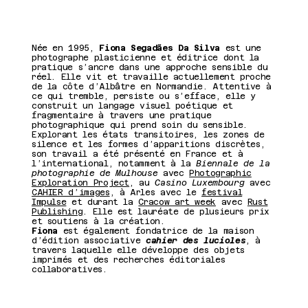
Présentatio
Née en 1995,
Fiona Segadães Da Silva
est une
photographe plasticienne et éditrice dont la
pratique s’ancre dans une approche sensible du
réel. Elle vit et travaille actuellement proche
n de
de la côte d’Albâtre en Normandie. Attentive à
ce qui tremble, persiste ou s’efface, elle y
construit un langage visuel poétique et
fragmentaire à travers une pratique
l'artiste
photographique qui prend soin du sensible.
Explorant les états transitoires, les zones de
silence et les formes d’apparitions discrètes,
son travail a été présenté en France et à
l’international, notamment à la
Biennale de la
photographie de Mulhouse
avec
Photographic
Exploration Project
, au
Casino Luxembourg
avec
CAHIER d’images
, à Arles avec le
festival
Impulse
et durant la
Cracow art week
avec
Rust
Publishing
. Elle est lauréate de plusieurs prix
et soutiens à la création.
Fiona
est également fondatrice de la maison
d’édition associative
cahier des lucioles
, à
travers laquelle elle développe des objets
imprimés et des recherches éditoriales
collaboratives.