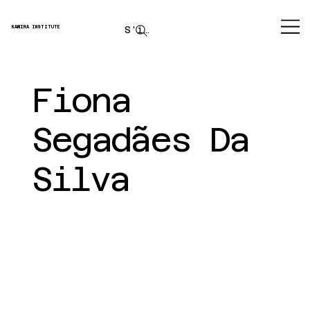
S'inscrire
KAMIRA INSTITUTE
Fiona
Segadães Da
Silva